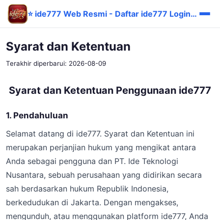
⭐ ide777 Web Resmi - Daftar ide777 Login Terbaru
Syarat dan Ketentuan
Terakhir diperbarui: 2026-08-09
Syarat dan Ketentuan Penggunaan ide777
1. Pendahuluan
Selamat datang di ide777. Syarat dan Ketentuan ini
merupakan perjanjian hukum yang mengikat antara
Anda sebagai pengguna dan PT. Ide Teknologi
Nusantara, sebuah perusahaan yang didirikan secara
sah berdasarkan hukum Republik Indonesia,
berkedudukan di Jakarta. Dengan mengakses,
mengunduh, atau menggunakan platform ide777, Anda