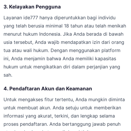
3. Kelayakan Pengguna
Layanan ide777 hanya diperuntukkan bagi individu
yang telah berusia minimal 18 tahun atau telah menikah
menurut hukum Indonesia. Jika Anda berada di bawah
usia tersebut, Anda wajib mendapatkan izin dari orang
tua atau wali hukum. Dengan menggunakan platform
ini, Anda menjamin bahwa Anda memiliki kapasitas
hukum untuk mengikatkan diri dalam perjanjian yang
sah.
4. Pendaftaran Akun dan Keamanan
Untuk mengakses fitur tertentu, Anda mungkin diminta
untuk membuat akun. Anda setuju untuk memberikan
informasi yang akurat, terkini, dan lengkap selama
proses pendaftaran. Anda bertanggung jawab penuh