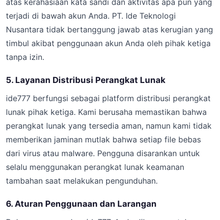
atas kerahasiaan kata sandi dan aktivitas apa pun yang
terjadi di bawah akun Anda. PT. Ide Teknologi
Nusantara tidak bertanggung jawab atas kerugian yang
timbul akibat penggunaan akun Anda oleh pihak ketiga
tanpa izin.
5. Layanan Distribusi Perangkat Lunak
ide777 berfungsi sebagai platform distribusi perangkat
lunak pihak ketiga. Kami berusaha memastikan bahwa
perangkat lunak yang tersedia aman, namun kami tidak
memberikan jaminan mutlak bahwa setiap file bebas
dari virus atau malware. Pengguna disarankan untuk
selalu menggunakan perangkat lunak keamanan
tambahan saat melakukan pengunduhan.
6. Aturan Penggunaan dan Larangan