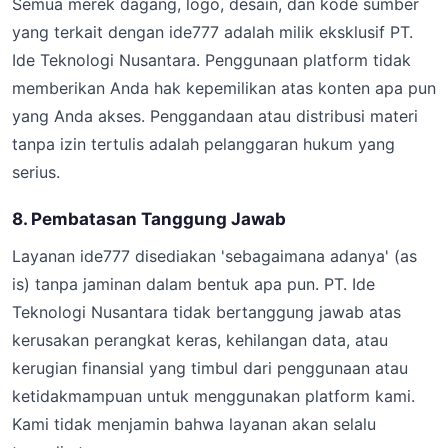
Semua merek dagang, logo, desain, dan kode sumber
yang terkait dengan ide777 adalah milik eksklusif PT.
Ide Teknologi Nusantara. Penggunaan platform tidak
memberikan Anda hak kepemilikan atas konten apa pun
yang Anda akses. Penggandaan atau distribusi materi
tanpa izin tertulis adalah pelanggaran hukum yang
serius.
8. Pembatasan Tanggung Jawab
Layanan ide777 disediakan 'sebagaimana adanya' (as
is) tanpa jaminan dalam bentuk apa pun. PT. Ide
Teknologi Nusantara tidak bertanggung jawab atas
kerusakan perangkat keras, kehilangan data, atau
kerugian finansial yang timbul dari penggunaan atau
ketidakmampuan untuk menggunakan platform kami.
Kami tidak menjamin bahwa layanan akan selalu