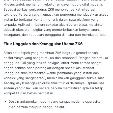
khusus untuk memenuhi kebutuhan gaya hidup digital modern.
Sebagai aplikasi serbaguna, ZK6 menonjol berkat integrasi
teknologi terbaru yang memastikan pengguna mendapatkan akses
instan ke berbagai konten menarik dalam satu platform yang
terpadu. Aplikasi ini bukan sekadar alat hiburan biasa, melainkan
sebuah ekosistem digital yang memprioritaskan kenyamanan,
kecepatan, dan kepuasan pengguna di mana pun mereka berada.
Fitur Unggulan dan Keunggulan Utama ZK6
Salah satu aspek yang membuat ZK6 begitu digemari adalah
performanya yang sangat mulus dan responsif. Dengan antarmuka
pengguna (UI) yang intuitif, navigasi antar menu terasa sangat
ringan bahkan pada perangkat dengan spesifikasi standar.
Pengguna akan merasakan waktu pemuatan yang instan dan
koneksi yang sangat stabil, meminimalkan gangguan teknis saat
sedang asyik mengeksplorasi fitur-fitur di dalamnya. Optimalisasi
sistem yang dilakukan secara berkala memastikan aplikasi tetap
kompetitif dan bebas hambatan.
Desain antarmuka modern yang sangat mudah dioperasikan
oleh pemula maupun pengguna ahli.